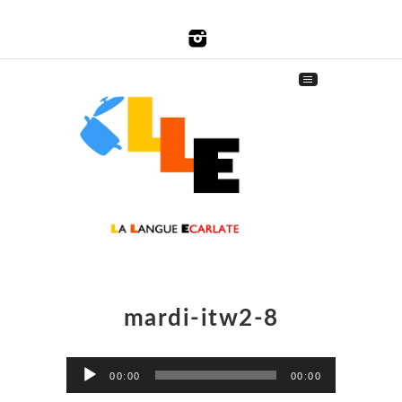
mardi-itw2-8
Lecteur
00:00
00:00
audio