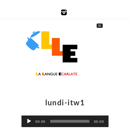
lundi-itw1
Lecteur
00:00
00:00
audio