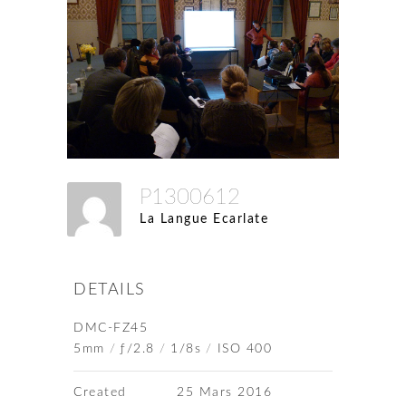
P1300612
La Langue Ecarlate
DETAILS
DMC-FZ45
5mm
/
ƒ/2.8
/
1/8s
/
ISO 400
Created
25 Mars 2016