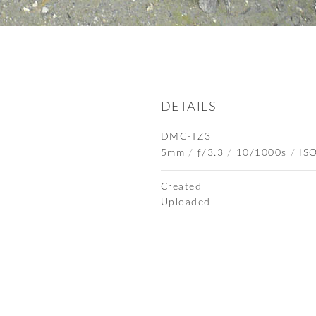
DETAILS
DMC-TZ3
5mm
/
ƒ/3.3
/
10/1000s
/
IS
Created
Uploaded