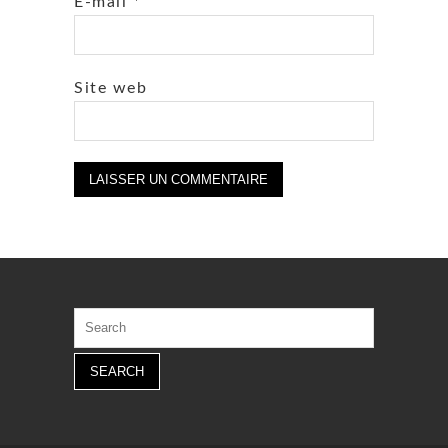
E-mail
*
Site web
Search
for: