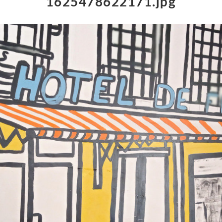
1625478622171.jpg