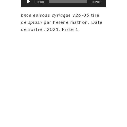
00:00
00:00
audio
bnce episode cyriaque v26-05
tiré
de
splash
par helene mathon. Date
de sortie : 2021. Piste 1.