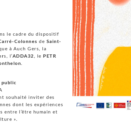
s le cadre du dispositif
 Carré-Colonnes
de
Saint-
que à Auch Gers, la
er
s, l’
ADDA32
, le
PETR
onthelon
.
 public
A
t souhaité inviter des
ennes dont les expériences
s entre l’être humain et
lture ».