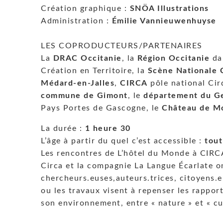
Création graphique :
SNÖA Illustrations
Administration :
Émilie Vannieuwenhuyse
LES COPRODUCTEURS/PARTENAIRES
La
DRAC Occitanie
, la
Région Occitanie
dan
Création en Territoire, la
Scène Nationale
Médard-en-Jalles
,
CIRCA
pôle national Cir
commune de Gimont
, le
département du G
Pays Portes de Gascogne, le
Château de M
La durée :
1 heure 30
L’âge à partir du quel c’est accessible :
tout
Les rencontres de L’hôtel du Monde à CIRC
Circa et la compagnie La Langue Écarlate on
chercheurs.euses,auteurs.trices, citoyens.
ou les travaux visent à repenser les rapport
son environnement, entre « nature » et « cu