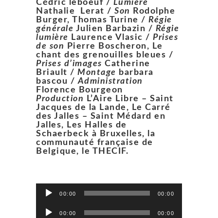
Cédric leboeuf /
Lumière
Nathalie Lerat /
Son
Rodolphe
Burger, Thomas Turine /
Régie
générale
Julien Barbazin /
Régie
lumière
Laurence Vlasic /
Prises
de son
Pierre Boscheron, Le
chant des grenouilles bleues /
Prises d’images
Catherine
Briault /
Montage
barbara
bascou /
Administration
Florence Bourgeon
Production
L’Aire Libre – Saint
Jacques de la Lande, Le Carré
des Jalles – Saint Médard en
Jalles, Les Halles de
Schaerbeck à Bruxelles, la
communauté française de
Belgique, le THECIF.
Lecteur
00:00
00:00
audio
Lecteur
00:00
00:00
audio