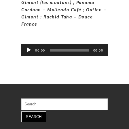
Gimont (les moutons) ; Panama
Cardoon – Moliendo Café ; Gatien –
Gimont ; Rachid Taha – Douce
France
Lecteur
00:00
00:00
audio
Search
for: