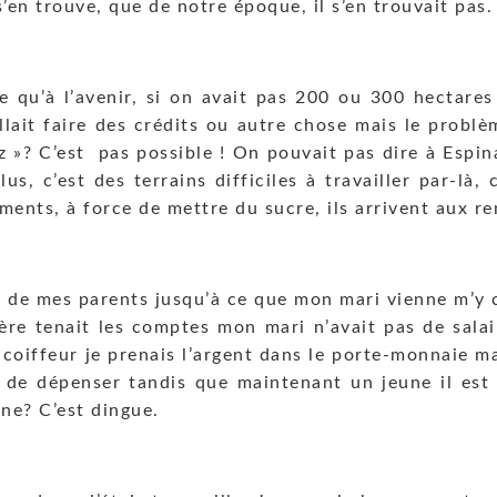
 s’en trouve, que de notre époque, il s’en trouvait pas.
qu’à l’avenir, si on avait pas 200 ou 300 hectares à 
 fallait faire des crédits ou autre chose mais le probl
ez »? C’est pas possible ! On pouvait pas dire à Espin
us, c’est des terrains difficiles à travailler par-là
ments, à force de mettre du sucre, ils arrivent aux r
me de mes parents jusqu’à ce que mon mari vienne m’y c
mère tenait les comptes mon mari n’avait pas de sala
e coiffeur je prenais l’argent dans le porte-monnaie m
e de dépenser tandis que maintenant un jeune il est 
one? C’est dingue.