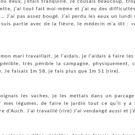
ou deux, j’étais tranquille. Je cousais beaucoup, tr
yette, j’ai tout fait moi-même et j’ai eu des difficul
… J’ai pas assez bougé. J’ai perdu les eaux un lundi s
e suis partie avec de la fièvre, le médecin m’a dit 
 mari travaillait, je l’aidais, je l’aidais à faire les 
ait pénible, très pénible la campagne, physiquement,
 Je faisais 1m 58, je fais plus que 1m 51 (rire).
soignais les vaches, je les mettais dans un parcage
 mes légumes, de faire le jardin tout ce qu’il y a 
re d’Auch. J’ai travaillé (rire) J’ai vendangé aussi et j’