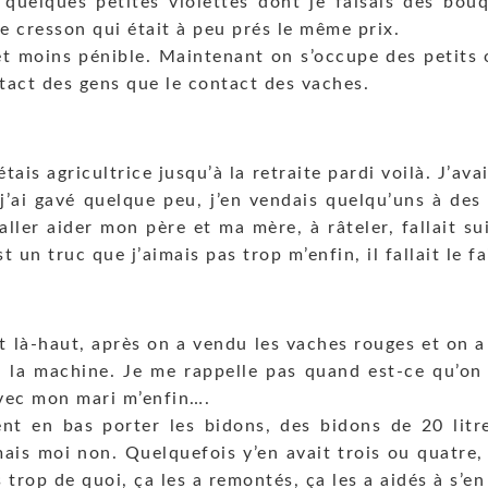
 quelques petites violettes dont je faisais des bo
e cresson qui était à peu prés le même prix.
t moins pénible. Maintenant on s’occupe des petits oi
ntact des gens que le contact des vaches.
’étais agricultrice jusqu’à la retraite pardi voilà. J’av
 j’ai gavé quelque peu, j’en vendais quelqu’uns à des a
ller aider mon père et ma mère, à râteler, fallait su
t un truc que j’aimais pas trop m’enfin, il fallait le fa
là-haut, après on a vendu les vaches rouges et on a a
 à la machine. Je me rappelle pas quand est-ce qu’on
avec mon mari m’enfin….
nt en bas porter les bidons, des bidons de 20 litre
ais moi non. Quelquefois y’en avait trois ou quatre, 
trop de quoi, ça les a remontés, ça les a aidés à s’en 