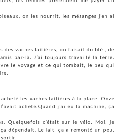
uquets, les femmes préféraient me payer un
seaux, on les nourrit, les mésanges j’en ai
ais des vaches laitières, on faisait du blé , de
mis par-là. J’ai toujours travaillé la terre.
ivre le voyage et ce qui tombait, le peu qui
ire.
cheté les vaches laitières à la place. Onze
 l’avait acheté.Quand j’ai eu la machine, ça
s. Quelquefois c’était sur le vélo. Moi, je
ça dépendait. Le lait, ça a remonté un peu,
sortir.