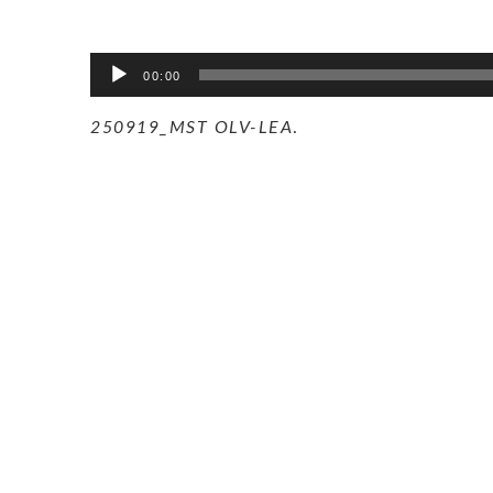
Lecteur
00:00
audio
250919_MST OLV-LEA
.