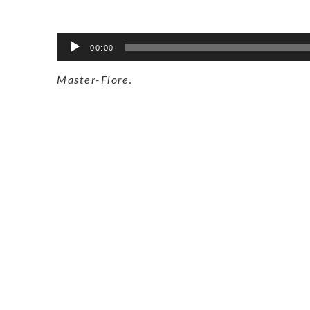
Lecteur
00:00
audio
Master-Flore
.